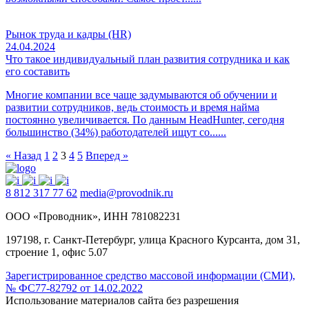
Рынок труда и кадры (HR)
24.04.2024
Что такое индивидуальный план развития сотрудника и как
его составить
Многие компании все чаще задумываются об обучении и
развитии сотрудников, ведь стоимость и время найма
постоянно увеличивается. По данным HeadHunter, сегодня
большинство (34%) работодателей ищут со......
Пагинация
« Назад
1
2
3
4
5
Вперед »
записей
8 812 317 77 62
media@provodnik.ru
ООО «Проводник», ИНН 781082231
197198, г. Санкт-Петербург, улица Красного Курсанта, дом 31,
строение 1, офис 5.07
Зарегистрированное средство массовой информации (СМИ),
№ ФС77-82792 от 14.02.2022
Использование материалов сайта без разрешения