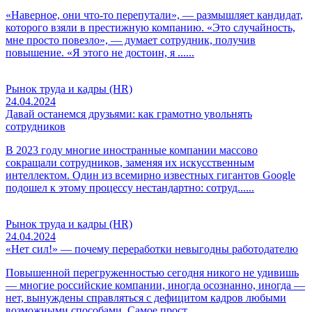
«Наверное, они что-то перепутали», — размышляет кандидат,
которого взяли в престижную компанию. «Это случайность,
мне просто повезло», — думает сотрудник, получив
повышение. «Я этого не достоин, я ......
Рынок труда и кадры (HR)
24.04.2024
Давай останемся друзьями: как грамотно увольнять
сотрудников
В 2023 году многие иностранные компании массово
сокращали сотрудников, заменяя их искусственным
интеллектом. Один из всемирно известных гигантов Google
подошел к этому процессу нестандартно: сотруд......
Рынок труда и кадры (HR)
24.04.2024
«Нет сил!» — почему переработки невыгодны работодателю
Повышенной перегруженностью сегодня никого не удивишь
— многие российские компании, иногда осознанно, иногда —
нет, вынуждены справляться с дефицитом кадров любыми
возможными способами. Самое прост......