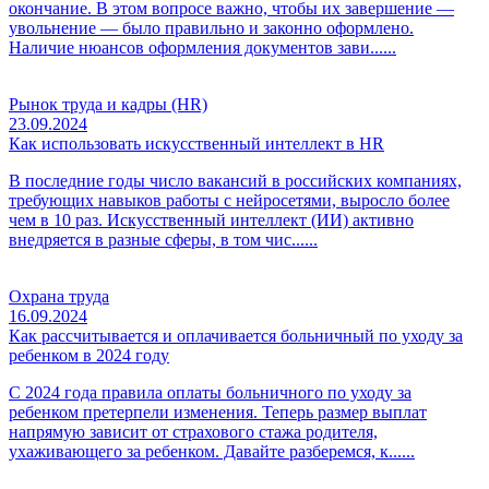
окончание. В этом вопросе важно, чтобы их завершение —
увольнение — было правильно и законно оформлено.
Наличие нюансов оформления документов зави......
Рынок труда и кадры (HR)
23.09.2024
Как использовать искусственный интеллект в HR
В последние годы число вакансий в российских компаниях,
требующих навыков работы с нейросетями, выросло более
чем в 10 раз. Искусственный интеллект (ИИ) активно
внедряется в разные сферы, в том чис......
Охрана труда
16.09.2024
Как рассчитывается и оплачивается больничный по уходу за
ребенком в 2024 году
С 2024 года правила оплаты больничного по уходу за
ребенком претерпели изменения. Теперь размер выплат
напрямую зависит от страхового стажа родителя,
ухаживающего за ребенком. Давайте разберемся, к......