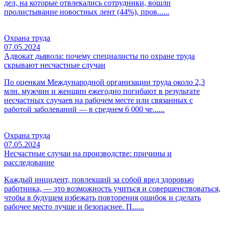
дел, на которые отвлекались сотрудники, вошли
пролистывание новостных лент (44%), пров......
Охрана труда
07.05.2024
Адвокат дьявола: почему специалисты по охране труда
скрывают несчастные случаи
По оценкам Международной организации труда около 2,3
млн. мужчин и женщин ежегодно погибают в результате
несчастных случаев на рабочем месте или связанных с
работой заболеваний — в среднем 6 000 че......
Охрана труда
07.05.2024
Несчастные случаи на производстве: причины и
расследование
Каждый инцидент, повлекший за собой вред здоровью
работника, — это возможность учиться и совершенствоваться,
чтобы в будущем избежать повторения ошибок и сделать
рабочее место лучше и безопаснее. П......