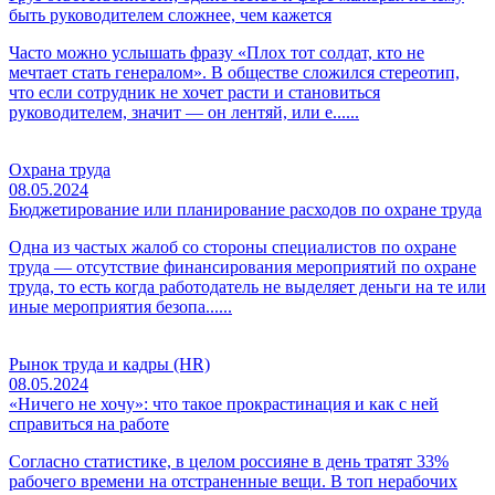
быть руководителем сложнее, чем кажется
Часто можно услышать фразу «Плох тот солдат, кто не
мечтает стать генералом». В обществе сложился стереотип,
что если сотрудник не хочет расти и становиться
руководителем, значит — он лентяй, или е......
Охрана труда
08.05.2024
Бюджетирование или планирование расходов по охране труда
Одна из частых жалоб со стороны специалистов по охране
труда — отсутствие финансирования мероприятий по охране
труда, то есть когда работодатель не выделяет деньги на те или
иные мероприятия безопа......
Рынок труда и кадры (HR)
08.05.2024
«Ничего не хочу»: что такое прокрастинация и как с ней
справиться на работе
Согласно статистике, в целом россияне в день тратят 33%
рабочего времени на отстраненные вещи. В топ нерабочих