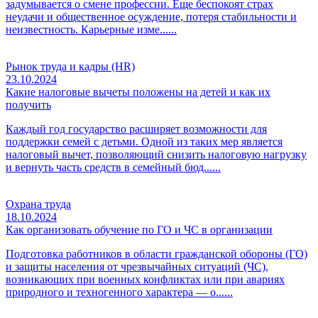
задумывается о смене профессии. Еще беспокоят страх
неудачи и общественное осуждение, потеря стабильности и
неизвестность. Карьерные изме......
Рынок труда и кадры (HR)
23.10.2024
Какие налоговые вычеты положены на детей и как их
получить
Каждый год государство расширяет возможности для
поддержки семей с детьми. Одной из таких мер является
налоговый вычет, позволяющий снизить налоговую нагрузку
и вернуть часть средств в семейный бюд......
Охрана труда
18.10.2024
Как организовать обучение по ГО и ЧС в организации
Подготовка работников в области гражданской обороны (ГО)
и защиты населения от чрезвычайных ситуаций (ЧС),
возникающих при военных конфликтах или при авариях
природного и техногенного характера — о......