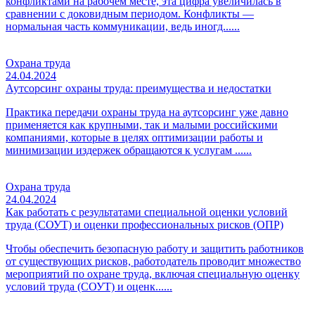
конфликтами на рабочем месте, эта цифра увеличилась в
сравнении с доковидным периодом. Конфликты —
нормальная часть коммуникации, ведь иногд......
Охрана труда
24.04.2024
Аутсорсинг охраны труда: преимущества и недостатки
Практика передачи охраны труда на аутсорсинг уже давно
применяется как крупными, так и малыми российскими
компаниями, которые в целях оптимизации работы и
минимизации издержек обращаются к услугам ......
Охрана труда
24.04.2024
Как работать с результатами специальной оценки условий
труда (СОУТ) и оценки профессиональных рисков (ОПР)
Чтобы обеспечить безопасную работу и защитить работников
от существующих рисков, работодатель проводит множество
мероприятий по охране труда, включая специальную оценку
условий труда (СОУТ) и оценк......