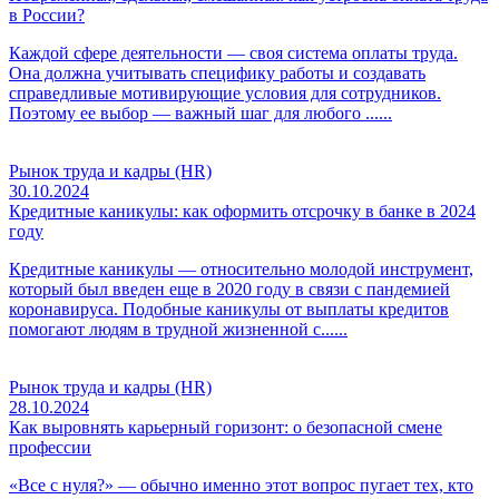
в России?
Каждой сфере деятельности — своя система оплаты труда.
Она должна учитывать специфику работы и создавать
справедливые мотивирующие условия для сотрудников.
Поэтому ее выбор — важный шаг для любого ......
Рынок труда и кадры (HR)
30.10.2024
Кредитные каникулы: как оформить отсрочку в банке в 2024
году
Кредитные каникулы — относительно молодой инструмент,
который был введен еще в 2020 году в связи с пандемией
коронавируса. Подобные каникулы от выплаты кредитов
помогают людям в трудной жизненной с......
Рынок труда и кадры (HR)
28.10.2024
Как выровнять карьерный горизонт: о безопасной смене
профессии
«Все с нуля?‎» — ‎обычно именно этот вопрос пугает тех, кто