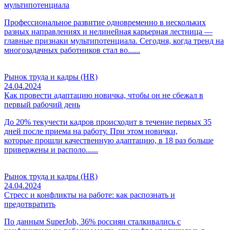
мультипотенциала
Профессиональное развитие одновременно в нескольких
разных направлениях и нелинейная карьерная лестница —
главные признаки мультипотенциала. Сегодня, когда тренд на
многозадачных работников стал во......
Рынок труда и кадры (HR)
24.04.2024
Как провести адаптацию новичка, чтобы он не сбежал в
первый рабочий день
До 20% текучести кадров происходит в течение первых 35
дней после приема на работу. При этом новички,
которые прошли качественную адаптацию, в 18 раз больше
привержены и располо......
Рынок труда и кадры (HR)
24.04.2024
Стресс и конфликты на работе: как распознать и
предотвратить
По данным SuperJob, 36% россиян сталкивались с