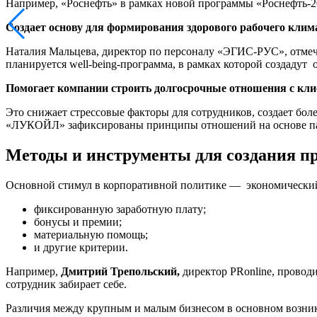
Например, «‎Роснефть»‎ в рамках новой программы «Роснефть-2
Создает основу для формирования здорового рабочего клим
Наталия Мальцева, директор по персоналу «ЭГИС-РУС», отмеча
планируется well-being-программа, в рамках которой создадут
Помогает компании строить долгосрочные отношения с клиен
Это снижает стрессовые факторы для сотрудников, создает бол
«ЛУКОЙЛ‎»‎ зафиксированы принципы отношений на основе па
Методы и инструменты для создания п
Основной стимул в корпоративной политике — экономический. 
фиксированную заработную плату;
бонусы и премии;
материальную помощь;
и другие критерии.
Например,
Дмитрий Трепольский,
директор PRonline, прово
сотрудник забирает себе.
Различия между крупным и малым бизнесом в основном возник