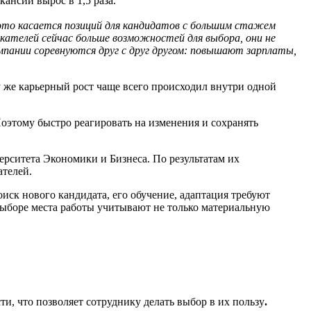
ансии вырос в 1,5 раза.
о это касается позиций для кандидатов с большим стажем
кателей сейчас больше возможностей для выбора, они не
ании соревнуются друг с друг другом: повышают зарплаты,
у же карьерный рост чаще всего происходил внутри одной
Поэтому быстро реагировать на изменения и сохранять
рситета Экономики и Бизнеса. По результатам их
ателей.
ск нового кандидата, его обучение, адаптация требуют
выборе места работы учитывают не только материальную
и, что позволяет сотруднику делать выбор в их пользу
.