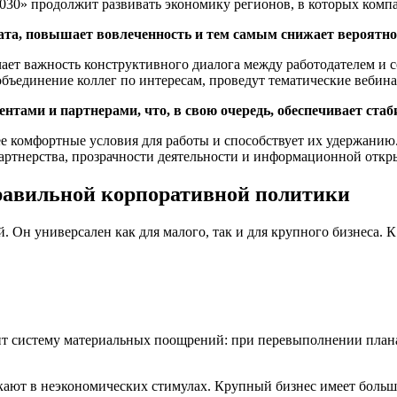
030» продолжит развивать экономику регионов, в которых компа
ата, повышает вовлеченность и тем самым снижает вероятнос
ет важность конструктивного диалога между работодателем и с
 объединение коллег по интересам, проведут тематические вебина
тами и партнерами, что, в свою очередь, обеспечивает стаби
ее комфортные условия для работы и способствует их удержанию.
ртнерства, прозрачности деятельности и информационной откр
равильной корпоративной политики
Он универсален как для малого, так и для крупного бизнеса. К
дит систему материальных поощрений: при перевыполнении план
ают в неэкономических стимулах. Крупный бизнес имеет больш