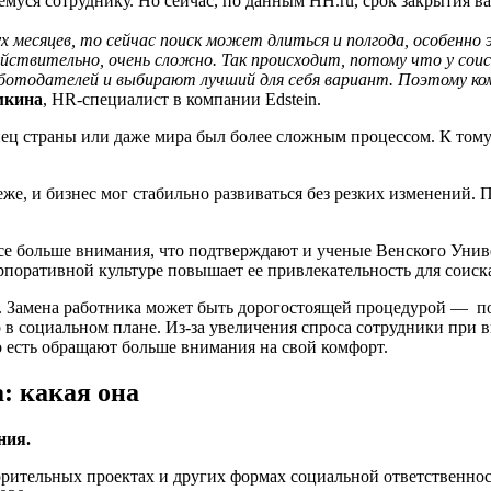
уся сотруднику. Но сейчас, по данным HH.ru, срок закрытия вак
ух месяцев, то сейчас поиск может длиться и полгода, особенн
йствительно, очень сложно. Так происходит, потому что у соис
тодателей и выбирают лучший для себя вариант. Поэтому комп
мкина
, HR-специалист в компании Edstein.
онец страны или даже мира был более сложным процессом. К том
же, и бизнес мог стабильно развиваться без резких изменений. 
се больше внимания, что подтверждают и ученые Венского Униве
рпоративной культуре повышает ее привлекательность для соиск
. Замена работника может быть дорогостоящей процедурой — пои
 в социальном плане. Из-за увеличения спроса сотрудники при 
то есть обращают больше внимания на свой комфорт.
: какая она
ния.
рительных проектах и других формах социальной ответственност