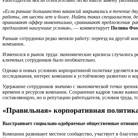
Работодатели могли относительно легко найти замену уволившем
«‎Если раньше большинство вакансий закрывались в течение дв
работы, от шести лет и более. Найти таких специалистов, де
принимают оффер моментально, сравнивают предложения рабо
предлагают наилучшие условия»
‎, — комментирует
Полина Фо
Раньше сотрудники редко меняли работу: переезд на другой к
компании.
Изменился и рынок труда: экономические кризисы случались ре
ключевых сотрудников было необязательно.
Однако в новых условиях корпоративной политике уделяется в
исследования, интерес компании к устойчивому развитию и ко
Удержание сотрудников значимо с экономической точки зрения
времени и ресурсов компании. Сохранение кадров также важно
составляющую, но и репутацию работодателя, условия труда, 
«Правильная» корпоративная политика
Выстраивает социально-одобряемые общественные отноше
Компании развивают местное сообщество, участвует в благотво