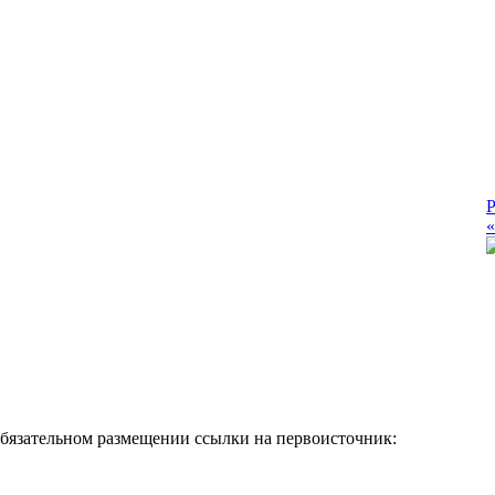
Р
«
обязательном размещении ссылки на первоисточник: