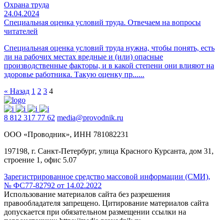
Охрана труда
24.04.2024
Специальная оценка условий труда. Отвечаем на вопросы
читателей
Специальная оценка условий труда нужна, чтобы понять, есть
ли на рабочих местах вредные и (или) опасные
производственные факторы, и в какой степени они влияют на
здоровье работника. Такую оценку пр......
Пагинация
« Назад
1
2
3
4
записей
8 812 317 77 62
media@provodnik.ru
ООО «Проводник», ИНН 781082231
197198, г. Санкт-Петербург, улица Красного Курсанта, дом 31,
строение 1, офис 5.07
Зарегистрированное средство массовой информации (СМИ),
№ ФС77-82792 от 14.02.2022
Использование материалов сайта без разрешения
правообладателя запрещено. Цитирование материалов сайта
допускается при обязательном размещении ссылки на