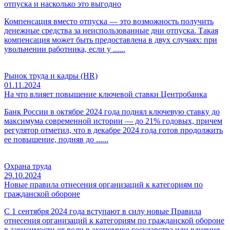
отпуска и насколько это выгодно
Компенсация вместо отпуска — это возможность получить
денежные средства за неиспользованные дни отпуска. Такая
компенсация может быть предоставлена в двух случаях: при
увольнении работника, если у ......
Рынок труда и кадры (HR)
01.11.2024
На что влияет повышение ключевой ставки Центробанка
Банк России в октябре 2024 года поднял ключевую ставку до
максимума современной истории — до 21% годовых, причем
регулятор отметил, что в декабре 2024 года готов продолжить
ее повышение, подняв до ......
Охрана труда
29.10.2024
Новые правила отнесения организаций к категориям по
гражданской обороне
С 1 сентября 2024 года вступают в силу новые Правила
отнесения организаций к категориям по гражданской обороне
в зависимости от роли в экономике государства или влияния