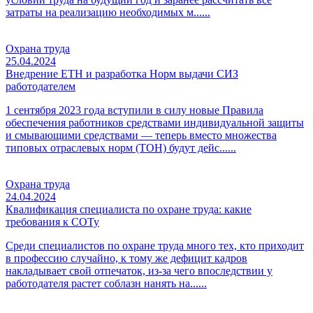
затраты на реализацию необходимых м......
Охрана труда
25.04.2024
Внедрение ЕТН и разработка Норм выдачи СИЗ
работодателем
1 сентября 2023 года вступили в силу новые Правила
обеспечения работников средствами индивидуальной защиты
и смывающими средствами — теперь вместо множества
типовых отраслевых норм (ТОН) будут дейс......
Охрана труда
24.04.2024
Квалификация специалиста по охране труда: какие
требования к СОТу
Среди специалистов по охране труда много тех, кто приходит
в профессию случайно, к тому же дефицит кадров
накладывает свой отпечаток, из-за чего впоследствии у
работодателя растет соблазн нанять на......