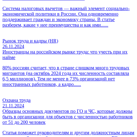
Система налоговых вычетов — важный элемент социально-
экономической политики в России. Она одновременно
поддерживает граждан и экономику страны. В статье
разберем, какие у нее преимущества и как ими......
Рынок труда и кадры (HR)
26.11.2024
Иностранцы на российском рынке труда: что учесть при их
найме
80% россиян считает, что в стране слишком много трудовых
мигрантов (на октябрь 2024 года их численность составляла
6,5 миллионов). Тем не менее в 73% организаций нет
иностранных работников, а кадро......
Охрана труда
21.11.2024
Образцы основных документов по ГО и ЧС, которые должны
быть в организации для объектов с численностью работников
от 51 до 200 человек
Статья поможет руководителям и другим должностным лицам