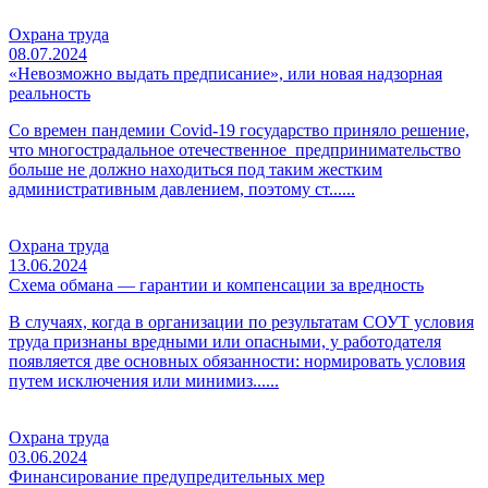
Охрана труда
08.07.2024
«Невозможно выдать предписание», или новая надзорная
реальность
Со времен пандемии Covid-19 государство приняло решение,
что многострадальное отечественное предпринимательство
больше не должно находиться под таким жестким
административным давлением, поэтому ст......
Охрана труда
13.06.2024
Схема обмана — гарантии и компенсации за вредность
В случаях, когда в организации по результатам СОУТ условия
труда признаны вредными или опасными, у работодателя
появляется две основных обязанности: нормировать условия
путем исключения или минимиз......
Охрана труда
03.06.2024
Финансирование предупредительных мер