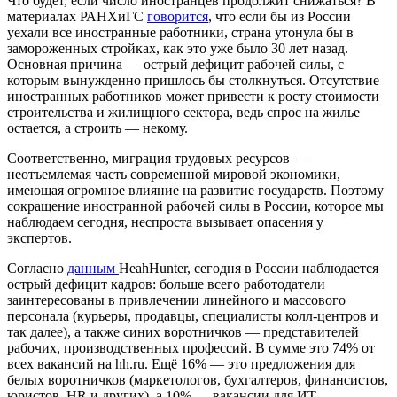
Что будет, если число иностранцев продолжит снижаться? В
материалах РАНХиГС
говорится
, что если бы из России
уехали все иностранные работники, страна утонула бы в
замороженных стройках, как это уже было 30 лет назад.
Основная причина — острый дефицит рабочей силы, с
которым вынужденно пришлось бы столкнуться. Отсутствие
иностранных работников может привести к росту стоимости
строительства и жилищного сектора, ведь спрос на жилье
остается, а строить — некому.
Соответственно, миграция трудовых ресурсов —
неотъемлемая часть современной мировой экономики,
имеющая огромное влияние на развитие государств. Поэтому
сокращение иностранной рабочей силы в России, которое мы
наблюдаем сегодня, неспроста вызывает опасения у
экспертов.
Согласно
данным
HeahHunter, сегодня в России наблюдается
острый дефицит кадров: больше всего работодатели
заинтересованы в привлечении линейного и массового
персонала (курьеры, продавцы, специалисты колл-центров и
так далее), а также синих воротничков — представителей
рабочих, производственных профессий. В сумме это 74% от
всех вакансий на hh.ru. Ещё 16% — это предложения для
белых воротничков (маркетологов, бухгалтеров, финансистов,
юристов, HR и других), а 10% — вакансии для ИТ-