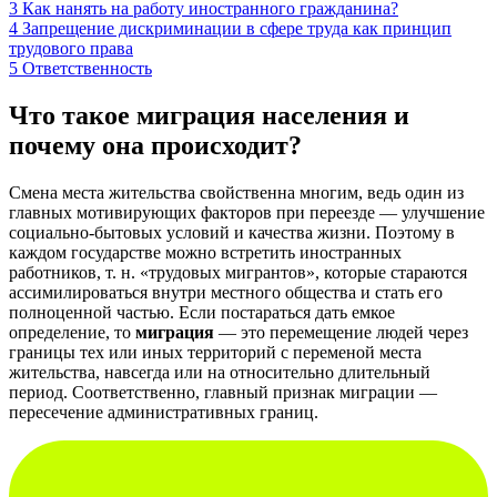
3
Как нанять на работу иностранного гражданина?
4
Запрещение дискриминации в сфере труда как принцип
трудового права
5
Ответственность
Что такое миграция населения и
почему она происходит?
Смена места жительства свойственна многим, ведь один из
главных мотивирующих факторов при переезде — улучшение
социально-бытовых условий и качества жизни. Поэтому в
каждом государстве можно встретить иностранных
работников, т. н. «трудовых мигрантов», которые стараются
ассимилироваться внутри местного общества и стать его
полноценной частью. Если постараться дать емкое
определение, то
миграция
— это перемещение людей через
границы тех или иных территорий с переменой места
жительства, навсегда или на относительно длительный
период. Соответственно, главный признак миграции —
пересечение административных границ.