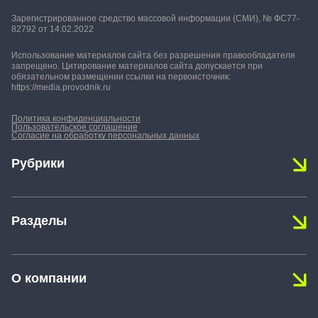
Зарегистрированное средство массовой информации (СМИ), № ФС77-
82792 от 14.02.2022
Использование материалов сайта без разрешения правообладателя
запрещено. Цитирование материалов сайта допускается при
обязательном размещении ссылки на первоисточник:
https://media.provodnik.ru
Политика конфиденциальности
Пользовательское соглашение
Согласие на обработку персональных данных
Рубрики
Новости
Разделы
Персона
Репортажи
Охрана труда
Практикум
О компании
Пожарная безопасность
Закон и право
Экология
Календарь событий
Технологии и тренды