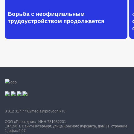
Борьба с неофициальным
трудоустройством продолжается
8 812 317 77 62
media@provodnik.ru
ООО «Проводник», ИНН 781082231
197198, г. Санкт-Петербург, улица Красного Курсанта, дом 31, строение
1, офис 5.07