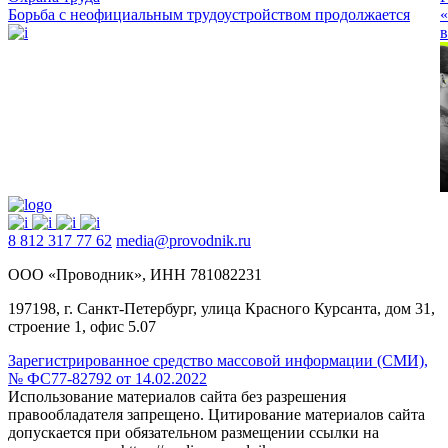
Борьба с неофициальным трудоустройством продолжается
«
в
8 812 317 77 62
media@provodnik.ru
ООО «Проводник», ИНН 781082231
197198, г. Санкт-Петербург, улица Красного Курсанта, дом 31,
строение 1, офис 5.07
Зарегистрированное средство массовой информации (СМИ),
№ ФС77-82792 от 14.02.2022
Использование материалов сайта без разрешения
правообладателя запрещено. Цитирование материалов сайта
допускается при обязательном размещении ссылки на