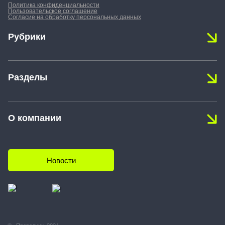
Политика конфиденциальности
Пользовательское соглашение
Согласие на обработку персональных данных
Рубрики
Новости
Разделы
Персона
Репортажи
Охрана труда
Практикум
О компании
Пожарная безопасность
Закон и право
Экология
Календарь событий
Технологии и тренды
Устойчивое развитие
Редакция
Новости
Рынок труда (HR)
Контакты