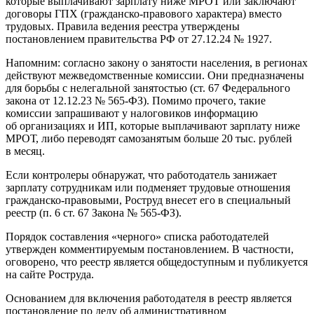
которые выплачивают зарплату ниже МРОТ или заключают
договоры ГПХ (гражданско-правового характера) вместо
трудовых. Правила ведения реестра утверждены
постановлением правительства РФ от 27.12.24 № 1927.
Напомним: согласно закону о занятости населения, в регионах
действуют межведомственные комиссии. Они предназначены
для борьбы с нелегальной занятостью (ст. 67 Федерального
закона от 12.12.23 № 565-ФЗ). Помимо прочего, такие
комиссии запрашивают у налоговиков информацию
об организациях и ИП, которые выплачивают зарплату ниже
МРОТ, либо переводят самозанятым больше 20 тыс. рублей
в месяц.
Если контролеры обнаружат, что работодатель занижает
зарплату сотрудникам или подменяет трудовые отношения
гражданско-правовыми, Роструд внесет его в специальный
реестр (п. 6 ст. 67 Закона № 565-ФЗ).
Порядок составления «черного» списка работодателей
утвержден комментируемым постановлением. В частности,
оговорено, что реестр является общедоступным и публикуется
на сайте Роструда.
Основанием для включения работодателя в реестр является
постановление по делу об административном