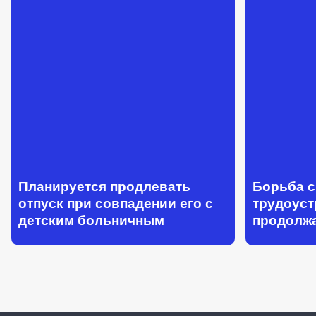
Планируется продлевать
Борьба 
отпуск при совпадении его с
трудоус
детским больничным
продолж