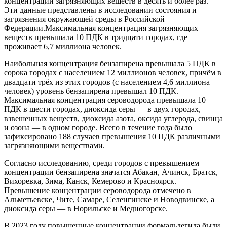
концентрации загрязняющих веществ в десять и более раз.
Эти данные представлены в исследовании состояния и
загрязнения окружающей среды в Российской
Федерации.Максимальная концентрация загрязняющих
веществ превышала 10 ПДК в тридцати городах, где
проживает 6,7 миллиона человек.
Наибольшая концентрация бензапирена превышала 5 ПДК в
сорока городах с населением 12 миллионов человек, причём в
двадцати трёх из этих городов (с населением 4,6 миллиона
человек) уровень бензапирена превышал 10 ПДК.
Максимальная концентрация сероводорода превышала 10
ПДК в шести городах, диоксида серы — в двух городах,
взвешенных веществ, диоксида азота, оксида углерода, свинца
и озона — в одном городе. Всего в течение года было
зафиксировано 188 случаев превышения 10 ПДК различными
загрязняющими веществами.
Согласно исследованию, среди городов с превышением
концентрации бензапирена значатся Абакан, Ачинск, Братск,
Вихоревка, Зима, Канск, Кемерово и Красноярск.
Превышение концентрации сероводорода отмечено в
Альметьевске, Чите, Самаре, Селенгинске и Новодвинске, а
диоксида серы — в Норильске и Медногорске.
В 2023 году повышенные концентрации формальдегида были