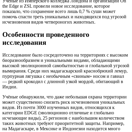
Учёные из Имперского колледжа Лондона и организаций On
the Edge и ZSL провели новое исследование, которое
показало, что сохранение всего лишь 0,7 % суши может
помочь спасти треть уникальных и находящихся под угрозой
исчезновения видов четвероногих животных.
Особенности проведенного
исследования
Исследование было сосредоточено на территориях с высоким
биоразнообразием и уникальными видами, обладающими
высокой эволюционной самобытностью и глобальной угрозой
вымирания. Среди них мадагаскарский краснобрюхий лемур,
пурпурная лягушка с необычным «свиным» носом и гавиал
— редкий крокодил с длинной узкой мордой, обитающий в
Индии.
Учёные обнаружили, что даже небольшая охрана территории
может существенно снизить риск исчезновения уникальных
видов. Из почти 3000 изученных видов, относящихся к
категории EDGE (эволюционно отличные и глобально
исчезающие виды), 25 регионов с наибольшим количеством
таких животных требуют приоритетной защиты. Например,
на Мадагаскаре, в Мексике и Индонезии находится много