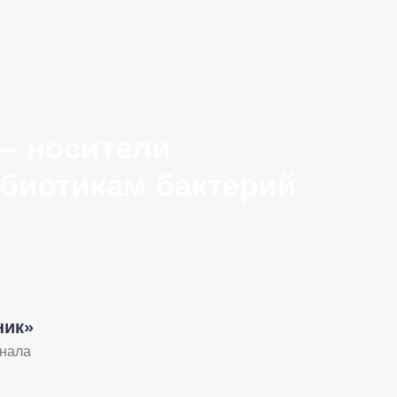
— носители
ибиотикам бактерий
ник»
рнала