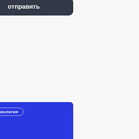
кология
Экология