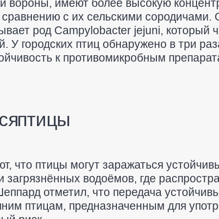
и и вороны, имеют более высокую концен
 сравнению с их сельскими сородичами.
вает род Campylobacter jejuni, который 
й. У городских птиц обнаружено в три раз
тойчивость к противомикробным препарат
ся птицы
т, что птицы могут заражаться устойчив
и загрязнённых водоёмов, где распростр
ппард отметил, что передача устойчивы
шним птицам, предназначенным для употр