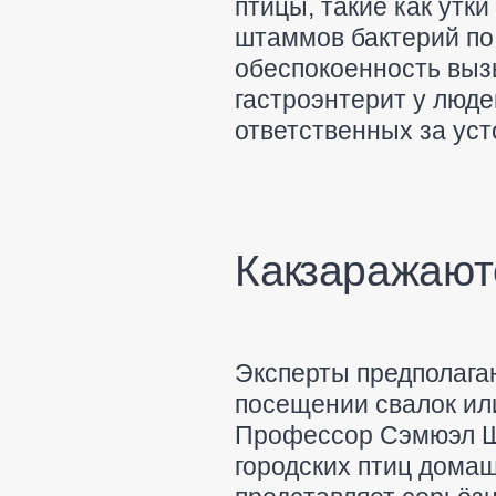
птицы, такие как утк
штаммов бактерий по
обеспокоенность вызы
гастроэнтерит у люде
ответственных за ус
Как заражают
Эксперты предполагаю
посещении свалок ил
Профессор Сэмюэл Ше
городских птиц дома