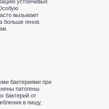
трацию устойчивых
 Особую
часто вызывает
а больше генов,
ам.
ыми бактериями при
анены патогены.
х бактерий от
ебления в пищу,