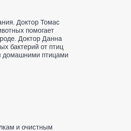
ания. Доктор Томас
ивотных помогает
ироде. Доктор Данна
ых бактерий от птиц
 и домашними птицами
алкам и очистным