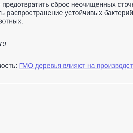
е предотвратить сброс неочищенных сточ
ть распространение устойчивых бактерий
вотных.
ru
вость:
ГМО деревья влияют на производст