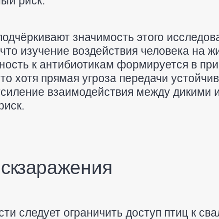
ый риск.
подчёркивают значимость этого исследов
 что изучение воздействия человека на ж
тность к антибиотикам формируется в пр
то хотя прямая угроза передачи устойчив
 усиление взаимодействия между дикими
риск.
иск заражения
ти следует ограничить доступ птиц к св