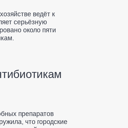
хозяйстве ведёт к
ляет серьёзную
ровано около пяти
икам.
 антибиотикам
обных препаратов
ружила, что городские