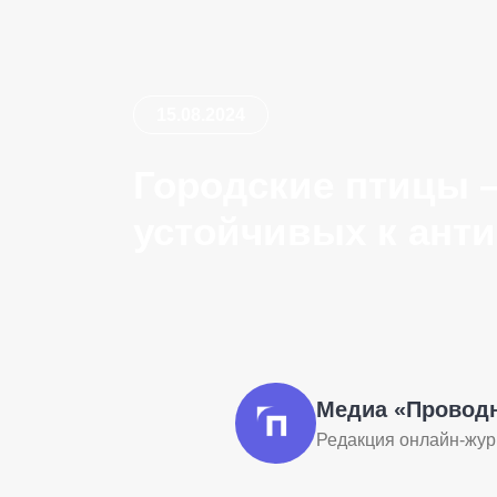
15.08.2024
Городские птицы 
устойчивых к ант
Медиа «Провод
Редакция онлайн-жу