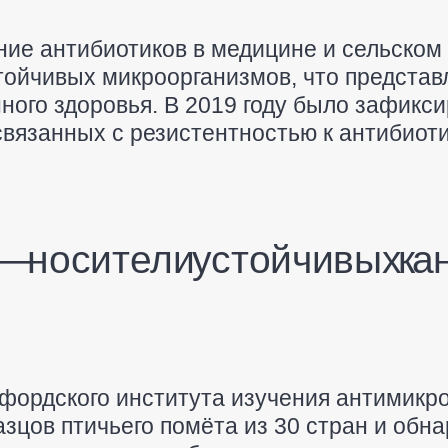
ие антибиотиков в медицине и сельском 
тойчивых микроорганизмов, что представ
ного здоровья. В 2019 году было зафикси
связанных с резистентностью к антибиот
 — носители устойчивых к
сфордского института изучения антимикр
зцов птичьего помёта из 30 стран и обна