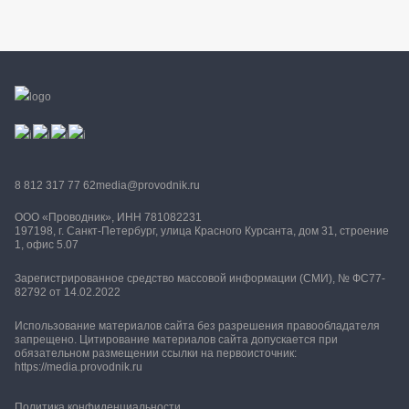
8 812 317 77 62
media@provodnik.ru
ООО «Проводник», ИНН 781082231
197198, г. Санкт-Петербург, улица Красного Курсанта, дом 31, строение
1, офис 5.07
Зарегистрированное средство массовой информации (СМИ), № ФС77-
82792 от 14.02.2022
Использование материалов сайта без разрешения правообладателя
запрещено. Цитирование материалов сайта допускается при
обязательном размещении ссылки на первоисточник:
https://media.provodnik.ru
Политика конфиденциальности