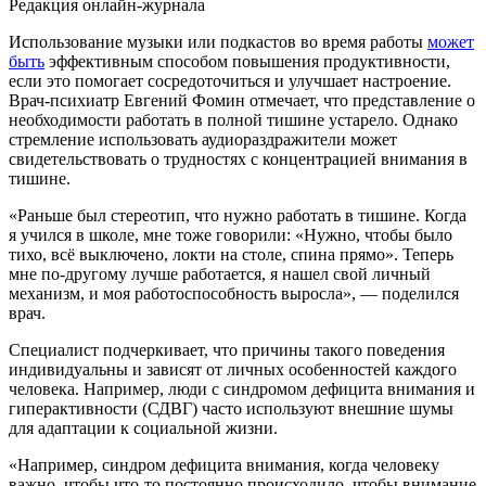
Редакция онлайн-журнала
Использование музыки или подкастов во время работы
может
быть
эффективным способом повышения продуктивности,
если это помогает сосредоточиться и улучшает настроение.
Врач-психиатр Евгений Фомин отмечает, что представление о
необходимости работать в полной тишине устарело. Однако
стремление использовать аудиораздражители может
свидетельствовать о трудностях с концентрацией внимания в
тишине.
«Раньше был стереотип, что нужно работать в тишине. Когда
я учился в школе, мне тоже говорили: «Нужно, чтобы было
тихо, всё выключено, локти на столе, спина прямо». Теперь
мне по-другому лучше работается, я нашел свой личный
механизм, и моя работоспособность выросла», — поделился
врач.
Специалист подчеркивает, что причины такого поведения
индивидуальны и зависят от личных особенностей каждого
человека. Например, люди с синдромом дефицита внимания и
гиперактивности (СДВГ) часто используют внешние шумы
для адаптации к социальной жизни.
«Например, синдром дефицита внимания, когда человеку
важно, чтобы что-то постоянно происходило, чтобы внимание